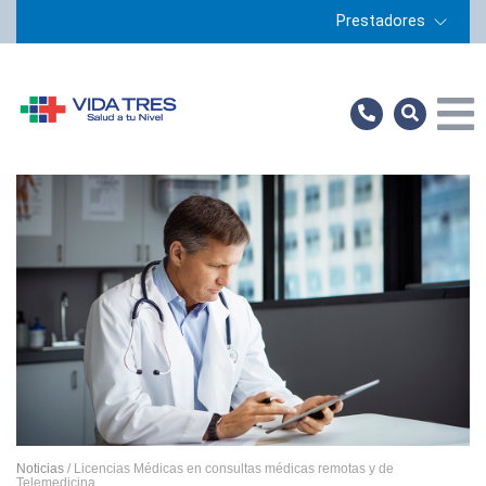
Prestadores
Home
Prestadores
Servicios
Preguntas Frecuentes
Sucursales
Noticias
Contacto
Noticias
/ Licencias Médicas en consultas médicas remotas y de
Telemedicina